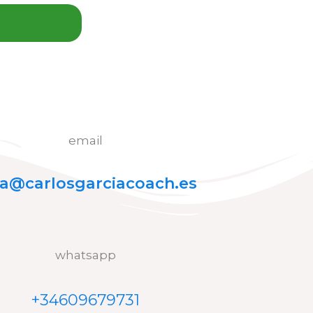
email
la@carlosgarciacoach.es
whatsapp
+34609679731