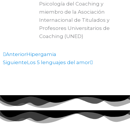
Psicología del Coaching y
miembro de la Asociación
Internacional de Titulados y
Profesores Universitarios de
Coaching (UNED)
Ant
Siguiente
Anterior
Hipergamia
Siguiente
Los 5 lenguajes del amor