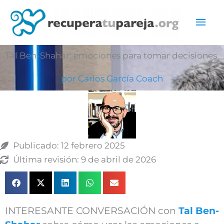
Ir
Men
al
contenido
prin
Tal Ben-Shahar: emociones para tomar decisiones
por Carlos García Coach
Publicado:
12 febrero 2025
Última revisión: 9 de abril de 2026
INTERESANTE CONVERSACIÓN con
Tal Ben-